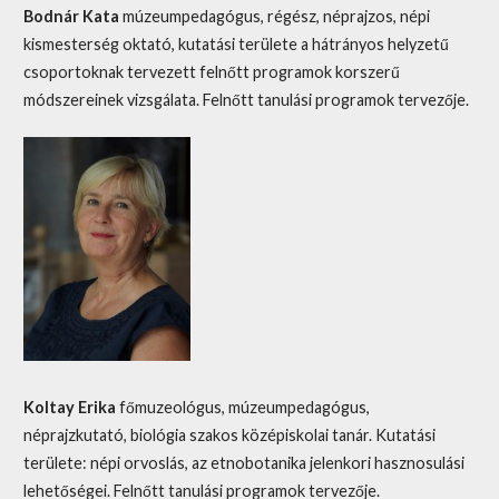
Bodnár Kata
múzeumpedagógus, régész, néprajzos, népi
kismesterség oktató, kutatási területe a hátrányos helyzetű
csoportoknak tervezett felnőtt programok korszerű
módszereinek vizsgálata. Felnőtt tanulási programok tervezője.
Koltay Erika
főmuzeológus, múzeumpedagógus,
néprajzkutató, biológia szakos középiskolai tanár. Kutatási
területe: népi orvoslás, az etnobotanika jelenkori hasznosulási
lehetőségei. Felnőtt tanulási programok tervezője.