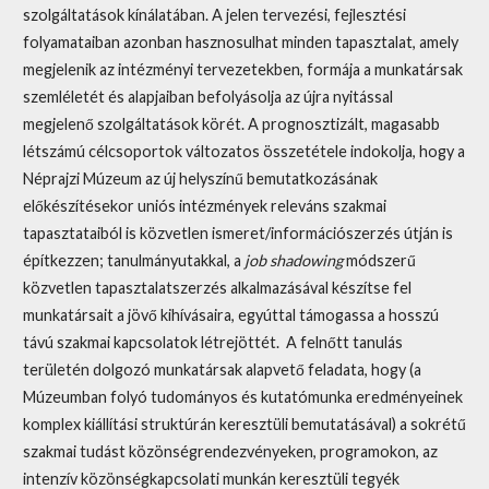
szolgáltatások kínálatában. A jelen tervezési, fejlesztési
folyamataiban azonban hasznosulhat minden tapasztalat, amely
megjelenik az intézményi tervezetekben, formája a munkatársak
szemléletét és alapjaiban befolyásolja az újra nyitással
megjelenő szolgáltatások körét. A prognosztizált, magasabb
létszámú célcsoportok változatos összetétele indokolja, hogy a
Néprajzi Múzeum az új helyszínű bemutatkozásának
előkészítésekor uniós intézmények releváns szakmai
tapasztataiból is közvetlen ismeret/információszerzés útján is
építkezzen; tanulmányutakkal, a
job shadowing
módszerű
közvetlen tapasztalatszerzés alkalmazásával készítse fel
munkatársait a jövő kihívásaira, egyúttal támogassa a hosszú
távú szakmai kapcsolatok létrejöttét. A felnőtt tanulás
területén dolgozó munkatársak alapvető feladata, hogy (a
Múzeumban folyó tudományos és kutatómunka eredményeinek
komplex kiállítási struktúrán keresztüli bemutatásával) a sokrétű
szakmai tudást közönségrendezvényeken, programokon, az
intenzív közönségkapcsolati munkán keresztüli tegyék