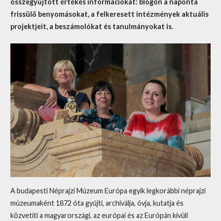
összegyűjtött értékes információkat: blogon a naponta
frissülő benyomásokat, a felkeresett intézmények aktuális
projektjeit, a beszámolókat és tanulmányokat is.
A budapesti Néprajzi Múzeum Európa egyik legkorábbi néprajzi
múzeumaként 1872 óta gyűjti, archiválja, óvja, kutatja és
közvetíti a magyarországi, az európai és az Európán kívüli