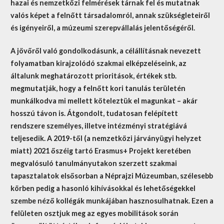
hazai és nemzetközi felmérések tárnak fel és mutatnak
valós képet a felnőtt társadalomról, annak szükségleteiről
és igényeiről, a múzeumi szerepvállalás jelentőségéről.
A jövőről való gondolkodásunk, a célállításnak nevezett
folyamatban kirajzolódó szakmai elképzeléseink, az
általunk meghatározott prioritások, értékek stb.
megmutatják, hogy a felnőtt kori tanulás területén
munkálkodva mi mellett köteleztük el magunkat – akár
hosszú távon is. Átgondolt, tudatosan felépített
rendszere személyes, illetve intézményi stratégiává
teljesedik. A 2019-től (a nemzetközi járványügyi helyzet
miatt) 2021 őszéig tartó Erasmus+ Projekt keretében
megvalósuló tanulmányutakon szerzett szakmai
tapasztalatok elsősorban a Néprajzi Múzeumban, szélesebb
körben pedig a hasonló kihívásokkal és lehetőségekkel
szembe néző kollégák munkájában hasznosulhatnak. Ezen a
felületen osztjuk meg az egyes mobilitások során