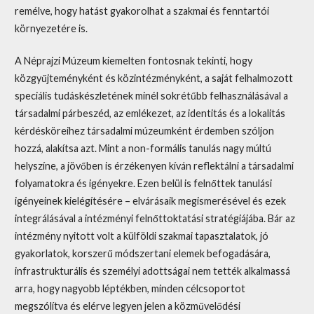
remélve, hogy hatást gyakorolhat a szakmai és fenntartói
környezetére is.
A Néprajzi Múzeum kiemelten fontosnak tekinti, hogy
közgyűjteményként és közintézményként, a saját felhalmozott
speciális tudáskészletének minél sokrétűbb felhasználásával a
társadalmi párbeszéd, az emlékezet, az identitás és a lokalitás
kérdésköreihez társadalmi múzeumként érdemben szóljon
hozzá, alakítsa azt. Mint a non-formális tanulás nagy múltú
helyszíne, a jövőben is érzékenyen kíván reflektálni a társadalmi
folyamatokra és igényekre. Ezen belül is felnőttek tanulási
igényeinek kielégítésére – elvárásaik megismerésével és ezek
integrálásával a intézményi felnőttoktatási stratégiájába. Bár az
intézmény nyitott volt a külföldi szakmai tapasztalatok, jó
gyakorlatok, korszerű módszertani elemek befogadására,
infrastrukturális és személyi adottságai nem tették alkalmassá
arra, hogy nagyobb léptékben, minden célcsoportot
megszólítva és elérve legyen jelen a közművelődési