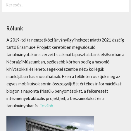
Keresés:
Rólunk
A 2019-től (a nemzetközi járványügyi helyzet miatt) 2021 őszéig
tartó Erasmus+ Projekt keretében megvalósuló
tanulmányutakon szerzett szakmai tapasztalataink elsősorban a
Néprajzi Múzeumban, szélesebb körben pedig a hasonló
kihívásokkal és lehetőségekkel szembe néző kollégák
munkájában hasznosulhatnak. Ezen a felületen osztjuk meg az
egyes mobilitások során összegyűjtött értékes információkat:
blogon a naponta frissülő benyomásokat, a felkeresett
intézmények aktuális projektjeit, a beszámolókat és a
tanulmányokat is.
Tovább…