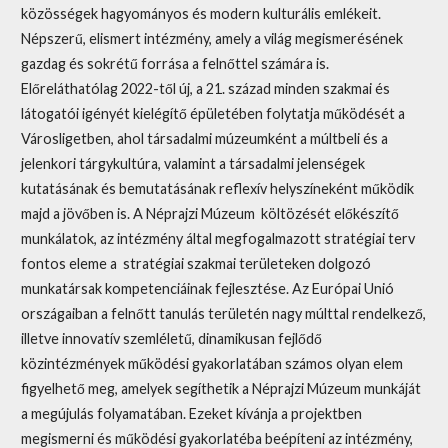
közösségek hagyományos és modern kulturális emlékeit.
Népszerű, elismert intézmény, amely a világ megismerésének
gazdag és sokrétű forrása a felnőttel számára is.
Előreláthatólag 2022-től új, a 21. század minden szakmai és
látogatói igényét kielégítő épületében folytatja működését a
Városligetben, ahol társadalmi múzeumként a múltbeli és a
jelenkori tárgykultúra, valamint a társadalmi jelenségek
kutatásának és bemutatásának reflexív helyszíneként működik
majd a jövőben is. A Néprajzi Múzeum költözését előkészítő
munkálatok, az intézmény által megfogalmazott stratégiai terv
fontos eleme a stratégiai szakmai területeken dolgozó
munkatársak kompetenciáinak fejlesztése. Az Európai Unió
országaiban a felnőtt tanulás területén nagy múlttal rendelkező,
illetve innovatív szemléletű, dinamikusan fejlődő
közintézmények működési gyakorlatában számos olyan elem
figyelhető meg, amelyek segíthetik a Néprajzi Múzeum munkáját
a megújulás folyamatában. Ezeket kívánja a projektben
megismerni és működési gyakorlatéba beépíteni az intézmény,